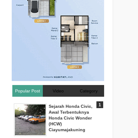
Popular Post
Video
Category
Sejarah Honda Civic,
Awal Terbentuknya
Honda Civic Wonder
(HCW)
Ciayumajakuning