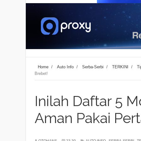
Home
/
Auto Info
/
Serba-Serbi
/
TERKINI
/
Ti
Brebet!
Inilah Daftar 5 M
Aman Pakai Perta