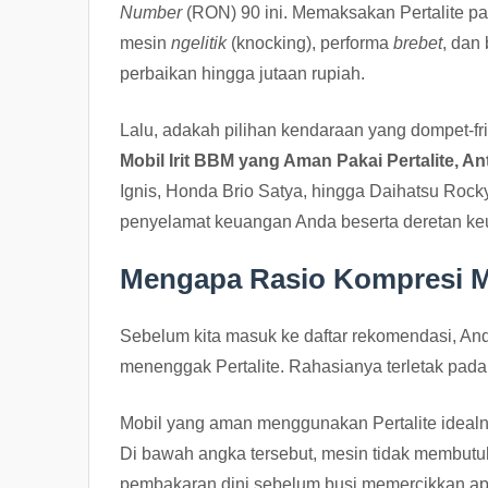
Number
(RON) 90 ini. Memaksakan Pertalite pad
mesin
ngelitik
(knocking), performa
brebet
, dan
perbaikan hingga jutaan rupiah.
Lalu, adakah pilihan kendaraan yang dompet-fr
Mobil Irit BBM yang Aman Pakai Pertalite, Ant
Ignis, Honda Brio Satya, hingga Daihatsu Rocky
penyelamat keuangan Anda beserta deretan ke
Mengapa Rasio Kompresi 
Sebelum kita masuk ke daftar rekomendasi, An
menenggak Pertalite. Rahasianya terletak pad
Mobil yang aman menggunakan Pertalite idealnya
Di bawah angka tersebut, mesin tidak membutu
pembakaran dini sebelum busi memercikkan ap