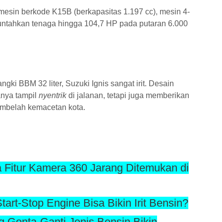
mesin berkode K15B (berkapasitas 1.197 cc), mesin 4-
untahkan tenaga hingga 104,7 HP pada putaran 6.000
gki BBM 32 liter, Suzuki Ignis sangat irit. Desain
nya tampil
nyentrik
di jalanan, tetapi juga memberikan
membelah kemacetan kota.
Fitur Kamera 360 Jarang Ditemukan di
art-Stop Engine Bisa Bikin Irit Bensin?
 Gonta-Ganti Jenis Bensin Bikin