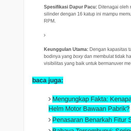
Spesifikasi Dapur Pacu:
Ditenagai oleh 
silinder dengan 16 katup ini mampu mem
RPM.
Keunggulan Utama:
Dengan kapasitas tan
bodinya yang
boxy
dan membulat tidak ha
visibilitas yang baik untuk bermanuver 
baca juga:
Mengungkap Fakta: Kenapa 
Helm Motor Bawaan Pabrik?
Penasaran Benarkah Fitur St
Bahaya Tersembunyi: Sering