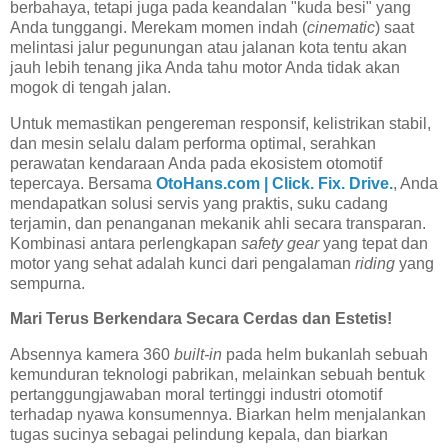
berbahaya, tetapi juga pada keandalan "kuda besi" yang
Anda tunggangi. Merekam momen indah (
cinematic
) saat
melintasi jalur pegunungan atau jalanan kota tentu akan
jauh lebih tenang jika Anda tahu motor Anda tidak akan
mogok di tengah jalan.
Untuk memastikan pengereman responsif, kelistrikan stabil,
dan mesin selalu dalam performa optimal, serahkan
perawatan kendaraan Anda pada ekosistem otomotif
tepercaya. Bersama
OtoHans.com | Click. Fix. Drive.
, Anda
mendapatkan solusi servis yang praktis, suku cadang
terjamin, dan penanganan mekanik ahli secara transparan.
Kombinasi antara perlengkapan
safety gear
yang tepat dan
motor yang sehat adalah kunci dari pengalaman
riding
yang
sempurna.
Mari Terus Berkendara Secara Cerdas dan Estetis!
Absennya kamera 360
built-in
pada helm bukanlah sebuah
kemunduran teknologi pabrikan, melainkan sebuah bentuk
pertanggungjawaban moral tertinggi industri otomotif
terhadap nyawa konsumennya. Biarkan helm menjalankan
tugas sucinya sebagai pelindung kepala, dan biarkan