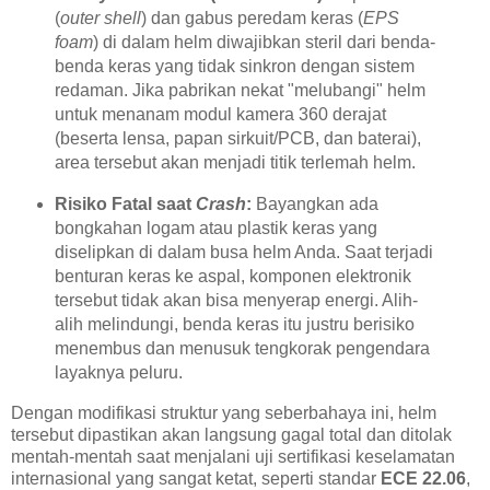
(
outer shell
) dan gabus peredam keras (
EPS
foam
) di dalam helm diwajibkan steril dari benda-
benda keras yang tidak sinkron dengan sistem
redaman. Jika pabrikan nekat "melubangi" helm
untuk menanam modul kamera 360 derajat
(beserta lensa, papan sirkuit/PCB, dan baterai),
area tersebut akan menjadi titik terlemah helm.
Risiko Fatal saat
Crash
:
Bayangkan ada
bongkahan logam atau plastik keras yang
diselipkan di dalam busa helm Anda. Saat terjadi
benturan keras ke aspal, komponen elektronik
tersebut tidak akan bisa menyerap energi. Alih-
alih melindungi, benda keras itu justru berisiko
menembus dan menusuk tengkorak pengendara
layaknya peluru.
Dengan modifikasi struktur yang seberbahaya ini, helm
tersebut dipastikan akan langsung gagal total dan ditolak
mentah-mentah saat menjalani uji sertifikasi keselamatan
internasional yang sangat ketat, seperti standar
ECE 22.06
,