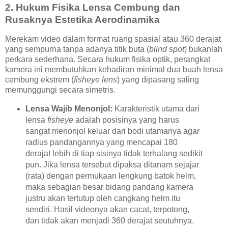
2. Hukum Fisika Lensa Cembung dan
Rusaknya Estetika Aerodinamika
Merekam video dalam format ruang spasial atau 360 derajat
yang sempurna tanpa adanya titik buta (
blind spot
) bukanlah
perkara sederhana. Secara hukum fisika optik, perangkat
kamera ini membutuhkan kehadiran minimal dua buah lensa
cembung ekstrem (
fisheye lens
) yang dipasang saling
memunggungi secara simetris.
Lensa Wajib Menonjol:
Karakteristik utama dari
lensa
fisheye
adalah posisinya yang harus
sangat menonjol keluar dari bodi utamanya agar
radius pandangannya yang mencapai 180
derajat lebih di tiap sisinya tidak terhalang sedikit
pun. Jika lensa tersebut dipaksa ditanam sejajar
(rata) dengan permukaan lengkung batok helm,
maka sebagian besar bidang pandang kamera
justru akan tertutup oleh cangkang helm itu
sendiri. Hasil videonya akan cacat, terpotong,
dan tidak akan menjadi 360 derajat seutuhnya.