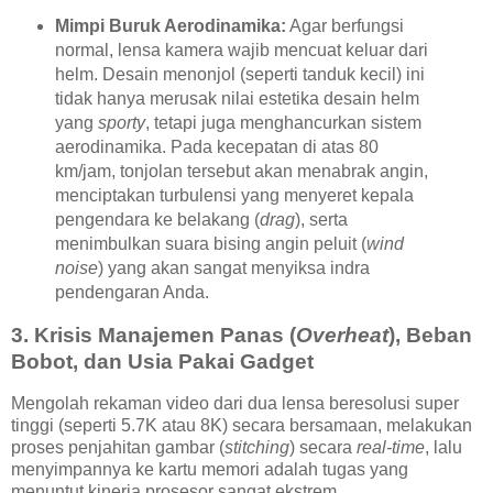
Mimpi Buruk Aerodinamika:
Agar berfungsi
normal, lensa kamera wajib mencuat keluar dari
helm. Desain menonjol (seperti tanduk kecil) ini
tidak hanya merusak nilai estetika desain helm
yang
sporty
, tetapi juga menghancurkan sistem
aerodinamika. Pada kecepatan di atas 80
km/jam, tonjolan tersebut akan menabrak angin,
menciptakan turbulensi yang menyeret kepala
pengendara ke belakang (
drag
), serta
menimbulkan suara bising angin peluit (
wind
noise
) yang akan sangat menyiksa indra
pendengaran Anda.
3. Krisis Manajemen Panas (
Overheat
), Beban
Bobot, dan Usia Pakai Gadget
Mengolah rekaman video dari dua lensa beresolusi super
tinggi (seperti 5.7K atau 8K) secara bersamaan, melakukan
proses penjahitan gambar (
stitching
) secara
real-time
, lalu
menyimpannya ke kartu memori adalah tugas yang
menuntut kinerja prosesor sangat ekstrem.