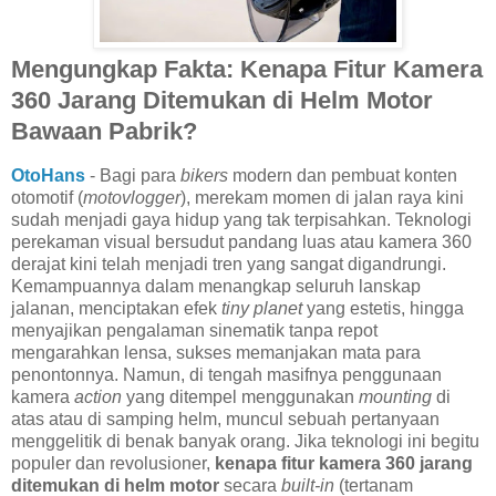
Mengungkap Fakta: Kenapa Fitur Kamera
360 Jarang Ditemukan di Helm Motor
Bawaan Pabrik?
OtoHans
- Bagi para
bikers
modern dan pembuat konten
otomotif (
motovlogger
), merekam momen di jalan raya kini
sudah menjadi gaya hidup yang tak terpisahkan. Teknologi
perekaman visual bersudut pandang luas atau kamera 360
derajat kini telah menjadi tren yang sangat digandrungi.
Kemampuannya dalam menangkap seluruh lanskap
jalanan, menciptakan efek
tiny planet
yang estetis, hingga
menyajikan pengalaman sinematik tanpa repot
mengarahkan lensa, sukses memanjakan mata para
penontonnya. Namun, di tengah masifnya penggunaan
kamera
action
yang ditempel menggunakan
mounting
di
atas atau di samping helm, muncul sebuah pertanyaan
menggelitik di benak banyak orang. Jika teknologi ini begitu
populer dan revolusioner,
kenapa fitur kamera 360 jarang
ditemukan di helm motor
secara
built-in
(tertanam