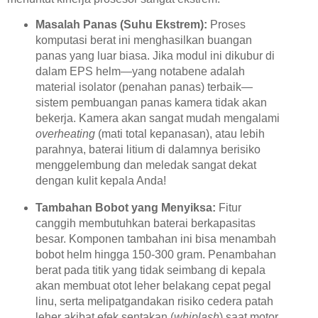
Masalah Panas (Suhu Ekstrem):
Proses
komputasi berat ini menghasilkan buangan
panas yang luar biasa. Jika modul ini dikubur di
dalam EPS helm—yang notabene adalah
material isolator (penahan panas) terbaik—
sistem pembuangan panas kamera tidak akan
bekerja. Kamera akan sangat mudah mengalami
overheating
(mati total kepanasan), atau lebih
parahnya, baterai litium di dalamnya berisiko
menggelembung dan meledak sangat dekat
dengan kulit kepala Anda!
Tambahan Bobot yang Menyiksa:
Fitur
canggih membutuhkan baterai berkapasitas
besar. Komponen tambahan ini bisa menambah
bobot helm hingga 150-300 gram. Penambahan
berat pada titik yang tidak seimbang di kepala
akan membuat otot leher belakang cepat pegal
linu, serta melipatgandakan risiko cedera patah
leher akibat efek sentakan (
whiplash
) saat motor