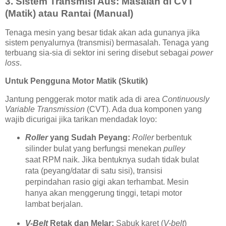
3. Sistem Transmisi Aus: Masalah di CVT
(Matik) atau Rantai (Manual)
Tenaga mesin yang besar tidak akan ada gunanya jika
sistem penyalurnya (transmisi) bermasalah. Tenaga yang
terbuang sia-sia di sektor ini sering disebut sebagai
power
loss
.
Untuk Pengguna Motor Matik (Skutik)
Jantung penggerak motor matik ada di area
Continuously
Variable Transmission
(CVT). Ada dua komponen yang
wajib dicurigai jika tarikan mendadak loyo:
Roller
yang Sudah Peyang:
Roller
berbentuk
silinder bulat yang berfungsi menekan
pulley
saat RPM naik. Jika bentuknya sudah tidak bulat
rata (peyang/datar di satu sisi), transisi
perpindahan rasio gigi akan terhambat. Mesin
hanya akan menggerung tinggi, tetapi motor
lambat berjalan.
V-Belt
Retak dan Melar:
Sabuk karet (
V-belt
)