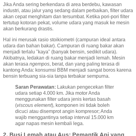
Jika Anda sering berkendara di area berdebu, kawasan
industri, atau jalur yang sedang dalam perbaikan, filter udara
akan cepat menghitam dan tersumbat. Ketika pori-pori filter
tertutup kotoran pekat, volume udara yang masuk ke mesin
akan berkurang drastis.
Hal ini merusak rasio stoikiometri (campuran ideal antara
udara dan bahan bakar). Campuran di ruang bakar akan
menjadi terlalu "kaya" (banyak bensin, sedikit udara).
Akibatnya, ledakan di ruang bakar menjadi lemah. Mesin
akan terasa
ngempos
, berat, dan yang paling terasa di
kantong Anda: konsumsi BBM menjadi sangat boros karena
bensin terbuang sia-sia tanpa terbakar sempurna.
Saran Perawatan:
Lakukan pengecekan filter
udara setiap 4.000 km. Jika motor Anda
menggunakan filter udara jenis kertas basah
(
viscous element
), komponen ini tidak boleh
dicuci atau disemprot angin kompresor; Anda
wajib menggantinya setiap interval 15.000 km
agar napas mesin kembali lega.
2. Busi Lemah atau Aus: Pemantik Api yang