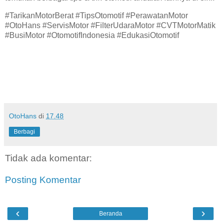
#TarikanMotorBerat #TipsOtomotif #PerawatanMotor
#OtoHans #ServisMotor #FilterUdaraMotor #CVTMotorMatik
#BusiMotor #OtomotifIndonesia #EdukasiOtomotif
OtoHans
di
17.48
Berbagi
Tidak ada komentar:
Posting Komentar
‹
›
Beranda