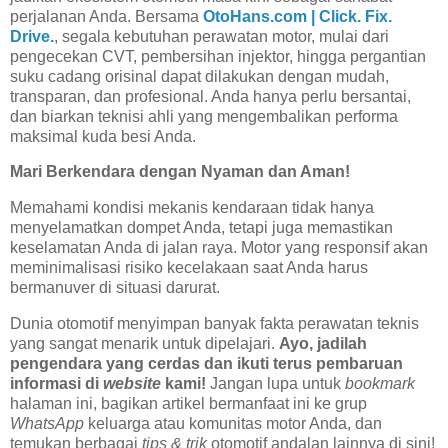
perjalanan Anda. Bersama
OtoHans.com | Click. Fix.
Drive.
, segala kebutuhan perawatan motor, mulai dari
pengecekan CVT, pembersihan injektor, hingga pergantian
suku cadang orisinal dapat dilakukan dengan mudah,
transparan, dan profesional. Anda hanya perlu bersantai,
dan biarkan teknisi ahli yang mengembalikan performa
maksimal kuda besi Anda.
Mari Berkendara dengan Nyaman dan Aman!
Memahami kondisi mekanis kendaraan tidak hanya
menyelamatkan dompet Anda, tetapi juga memastikan
keselamatan Anda di jalan raya. Motor yang responsif akan
meminimalisasi risiko kecelakaan saat Anda harus
bermanuver di situasi darurat.
Dunia otomotif menyimpan banyak fakta perawatan teknis
yang sangat menarik untuk dipelajari.
Ayo, jadilah
pengendara yang cerdas dan ikuti terus pembaruan
informasi di
website
kami!
Jangan lupa untuk
bookmark
halaman ini, bagikan artikel bermanfaat ini ke grup
WhatsApp
keluarga atau komunitas motor Anda, dan
temukan berbagai
tips & trik
otomotif andalan lainnya di sini!