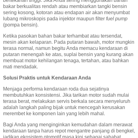
bertekanan tinggi. Jika Anda sering menggunakan bahan
bakar berkualitas rendah atau membiarkan tangki bensin
sering kosong, kotoran atau endapan air akan menyumbat
lubang mikroskopis pada injektor maupun filter
fuel pump
(pompa bensin).
Ketika pasokan bahan bakar terhambat atau tersendat,
mesin akan kelaparan. Pada putaran bawah, motor mungkin
terasa normal, namun begitu Anda memacu kendaraan di
putaran menengah ke atas, suplai bensin yang kurang akan
membuat motor kehilangan tenaga, tertahan, atau bahkan
mati mendadak.
Solusi Praktis untuk Kendaraan Anda
Menjaga performa kendaraan roda dua sejatinya
membutuhkan konsistensi. Jika tarikan motor sudah mulai
terasa berat, melakukan servis berkala secara menyeluruh
adalah langkah paling bijak untuk mencegah kerusakan
merembet ke komponen lain yang lebih mahal.
Bagi Anda yang menginginkan kemudahan dalam merawat
kendaraan tanpa harus repot mengantre panjang di bengkel,
jadikan ekosistem otomotif masa kini sebagai sahabat