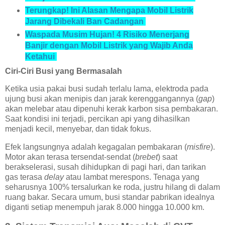
Terungkap! Ini Alasan Mengapa Mobil Listrik
Jarang Dibekali Ban Cadangan
Waspada Musim Hujan! 4 Risiko Menerjang
Banjir dengan Mobil Listrik yang Wajib Anda
Ketahui
Ciri-Ciri Busi yang Bermasalah
Ketika usia pakai busi sudah terlalu lama, elektroda pada
ujung busi akan menipis dan jarak kerenggangannya (
gap
)
akan melebar atau dipenuhi kerak karbon sisa pembakaran.
Saat kondisi ini terjadi, percikan api yang dihasilkan
menjadi kecil, menyebar, dan tidak fokus.
Efek langsungnya adalah kegagalan pembakaran (
misfire
).
Motor akan terasa tersendat-sendat (
brebet
) saat
berakselerasi, susah dihidupkan di pagi hari, dan tarikan
gas terasa
delay
atau lambat merespons. Tenaga yang
seharusnya 100% tersalurkan ke roda, justru hilang di dalam
ruang bakar. Secara umum, busi standar pabrikan idealnya
diganti setiap menempuh jarak 8.000 hingga 10.000 km.