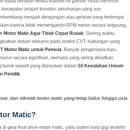
r dapat berubah ketika kualitas oli gardan mulai menurun.
a kecepatan jelajah konstan, pelumasan yang aus
rkembang menjadi dengungan atau getaran yang terdengar
baikan karena tidak memengaruhi RPM mesin secara langsung,
n Motor Matic Agar Tidak Cepat Rusak
. Seiring waktu,
ngkatkan beban mekanis pada sistem CVT, hubungan yang
T Motor Matic untuk Pemula
. Banyak pengendara baru
run secara signifikan, skenario yang sering dikaitkan
buruk seperti yang dijelaskan dalam
10 Kesalahan Umum
n Pemilik
.
r, dan nikmati motor matic yang tetap halus hingga usia
tor Matic?
 gear final drive motor matic, yaitu sistem roda gigi terakhir