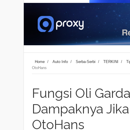
Home
/
Auto Info
/
Serba-Serbi
/
TERKINI
/
Ti
OtoHans
Fungsi Oli Gard
Dampaknya Jika 
OtoHans