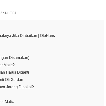
ERKINI
,
TIPS
paknya Jika Diabaikan | OtoHans
angan Disamakan)
or Matic?
dah Harus Diganti
nti Oli Gardan
tor Jarang Dipakai?
or Matic