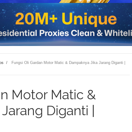
ps
/
Fungsi Oli Gardan Motor Matic & Dampaknya Jika Jarang Diganti |
an Motor Matic &
Jarang Diganti |