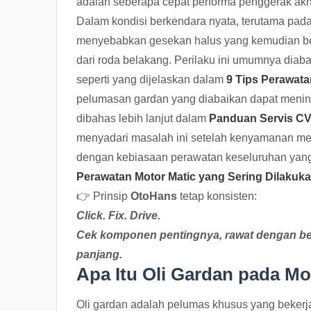
adalah seberapa cepat performa penggerak akhi
Dalam kondisi berkendara nyata, terutama pad
menyebabkan gesekan halus yang kemudian be
dari roda belakang. Perilaku ini umumnya dia
seperti yang dijelaskan dalam
9 Tips Perawata
pelumasan gardan yang diabaikan dapat meni
dibahas lebih lanjut dalam
Panduan Servis CV
menyadari masalah ini setelah kenyamanan menu
dengan kebiasaan perawatan keseluruhan yang 
Perawatan Motor Matic yang Sering Dilakuka
👉 Prinsip
OtoHans
tetap konsisten:
Click. Fix. Drive.
Cek komponen pentingnya, rawat dengan bena
panjang.
Apa Itu Oli Gardan pada Mo
Oli gardan adalah pelumas khusus yang bekerja di