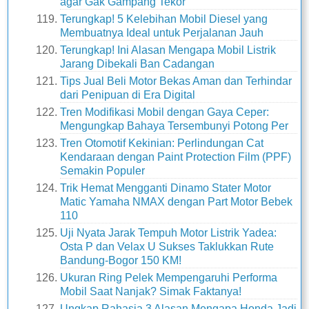
agar Gak Gampang Tekor
Terungkap! 5 Kelebihan Mobil Diesel yang
Membuatnya Ideal untuk Perjalanan Jauh
Terungkap! Ini Alasan Mengapa Mobil Listrik
Jarang Dibekali Ban Cadangan
Tips Jual Beli Motor Bekas Aman dan Terhindar
dari Penipuan di Era Digital
Tren Modifikasi Mobil dengan Gaya Ceper:
Mengungkap Bahaya Tersembunyi Potong Per
Tren Otomotif Kekinian: Perlindungan Cat
Kendaraan dengan Paint Protection Film (PPF)
Semakin Populer
Trik Hemat Mengganti Dinamo Stater Motor
Matic Yamaha NMAX dengan Part Motor Bebek
110
Uji Nyata Jarak Tempuh Motor Listrik Yadea:
Osta P dan Velax U Sukses Taklukkan Rute
Bandung-Bogor 150 KM!
Ukuran Ring Pelek Mempengaruhi Performa
Mobil Saat Nanjak? Simak Faktanya!
Ungkap Rahasia 3 Alasan Mengapa Honda Jadi