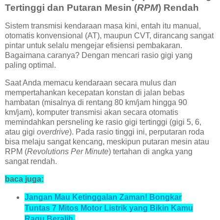
Tertinggi dan Putaran Mesin (
RPM
) Rendah
Sistem transmisi kendaraan masa kini, entah itu manual,
otomatis konvensional (AT), maupun CVT, dirancang sangat
pintar untuk selalu mengejar efisiensi pembakaran.
Bagaimana caranya? Dengan mencari rasio gigi yang
paling optimal.
Saat Anda memacu kendaraan secara mulus dan
mempertahankan kecepatan konstan di jalan bebas
hambatan (misalnya di rentang 80 km/jam hingga 90
km/jam), komputer transmisi akan secara otomatis
memindahkan persneling ke rasio gigi tertinggi (gigi 5, 6,
atau gigi
overdrive
). Pada rasio tinggi ini, perputaran roda
bisa melaju sangat kencang, meskipun putaran mesin atau
RPM (
Revolutions Per Minute
) tertahan di angka yang
sangat rendah.
baca juga:
Jangan Mau Ketinggalan Zaman! Bongkar
Tuntas 7 Mitos Motor Listrik yang Bikin Kamu
Ragu Beralih