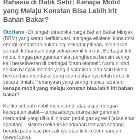
Rahasia di Balik Setir: Kenapa Mobil
yang Melaju Konstan Bisa Lebih Irit
Bahan Bakar?
OtoHans
- Di tengah dinamika harga Bahan Bakar Minyak
(BBM) yang kerap berfluktuasi, menjaga efisiensi konsumsi
energi kendaraan bukan lagi sekadar pilihan, melainkan
sebuah keharusan bagi setiap pemilik mobil. Berbagai trik,
mitos, hingga penggunaan alat penghemat bensin sering
kali berseliweran di berbagai forum otomotif. Namun, dari
sekian banyak metode yang disarankan, ada satu teknik
berkendara mendasar yang keampuhannya telah terbukti
secara ilmiah. Pertanyaan yang sering muncul adalah:
kenapa mobil yang melaju konstan bisa lebih irit bahan
bakar?
Ketika sebuah mobil meluncur di atas aspal dengan
kecepatan stabil—tanpa adanya drama pengereman
mendadak yang diikuti injakan pedal gas agresif (akselerasi
spontan)—sistem mekanis kendaraan ternyata sedang
berada pada fase puncaknya atau titik keseimbangan
(
sweet spot
).