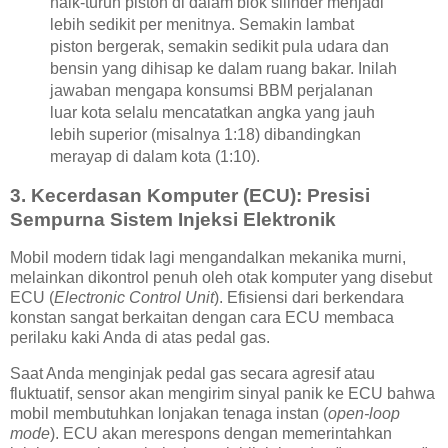
naik-turun piston di dalam blok silinder menjadi
lebih sedikit per menitnya. Semakin lambat
piston bergerak, semakin sedikit pula udara dan
bensin yang dihisap ke dalam ruang bakar. Inilah
jawaban mengapa konsumsi BBM perjalanan
luar kota selalu mencatatkan angka yang jauh
lebih superior (misalnya 1:18) dibandingkan
merayap di dalam kota (1:10).
3. Kecerdasan Komputer (ECU): Presisi
Sempurna Sistem Injeksi Elektronik
Mobil modern tidak lagi mengandalkan mekanika murni,
melainkan dikontrol penuh oleh otak komputer yang disebut
ECU (
Electronic Control Unit
). Efisiensi dari berkendara
konstan sangat berkaitan dengan cara ECU membaca
perilaku kaki Anda di atas pedal gas.
Saat Anda menginjak pedal gas secara agresif atau
fluktuatif, sensor akan mengirim sinyal panik ke ECU bahwa
mobil membutuhkan lonjakan tenaga instan (
open-loop
mode
). ECU akan merespons dengan memerintahkan