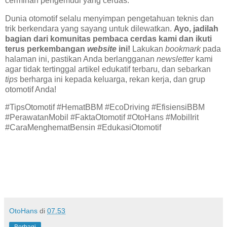
cerminan pengemudi yang cerdas.
Dunia otomotif selalu menyimpan pengetahuan teknis dan
trik berkendara yang sayang untuk dilewatkan.
Ayo, jadilah
bagian dari komunitas pembaca cerdas kami dan ikuti
terus perkembangan
website
ini!
Lakukan
bookmark
pada
halaman ini, pastikan Anda berlangganan
newsletter
kami
agar tidak tertinggal artikel edukatif terbaru, dan sebarkan
tips
berharga ini kepada keluarga, rekan kerja, dan grup
otomotif Anda!
#TipsOtomotif #HematBBM #EcoDriving #EfisiensiBBM
#PerawatanMobil #FaktaOtomotif #OtoHans #MobilIrit
#CaraMenghematBensin #EdukasiOtomotif
OtoHans
di
07.53
Berbagi