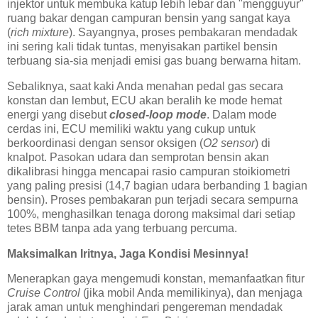
injektor untuk membuka katup lebih lebar dan "mengguyur"
ruang bakar dengan campuran bensin yang sangat kaya
(
rich mixture
). Sayangnya, proses pembakaran mendadak
ini sering kali tidak tuntas, menyisakan partikel bensin
terbuang sia-sia menjadi emisi gas buang berwarna hitam.
Sebaliknya, saat kaki Anda menahan pedal gas secara
konstan dan lembut, ECU akan beralih ke mode hemat
energi yang disebut
closed-loop mode
. Dalam mode
cerdas ini, ECU memiliki waktu yang cukup untuk
berkoordinasi dengan sensor oksigen (
O2 sensor
) di
knalpot. Pasokan udara dan semprotan bensin akan
dikalibrasi hingga mencapai rasio campuran stoikiometri
yang paling presisi (14,7 bagian udara berbanding 1 bagian
bensin). Proses pembakaran pun terjadi secara sempurna
100%, menghasilkan tenaga dorong maksimal dari setiap
tetes BBM tanpa ada yang terbuang percuma.
Maksimalkan Iritnya, Jaga Kondisi Mesinnya!
Menerapkan gaya mengemudi konstan, memanfaatkan fitur
Cruise Control
(jika mobil Anda memilikinya), dan menjaga
jarak aman untuk menghindari pengereman mendadak