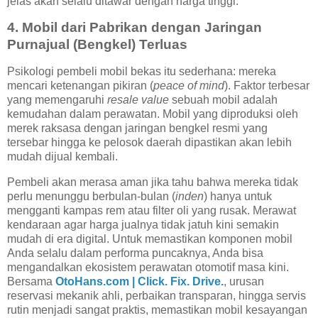
jelas akan selalu ditawar dengan harga tinggi.
4. Mobil dari Pabrikan dengan Jaringan
Purnajual (Bengkel) Terluas
Psikologi pembeli mobil bekas itu sederhana: mereka
mencari ketenangan pikiran (
peace of mind
). Faktor terbesar
yang memengaruhi
resale value
sebuah mobil adalah
kemudahan dalam perawatan. Mobil yang diproduksi oleh
merek raksasa dengan jaringan bengkel resmi yang
tersebar hingga ke pelosok daerah dipastikan akan lebih
mudah dijual kembali.
Pembeli akan merasa aman jika tahu bahwa mereka tidak
perlu menunggu berbulan-bulan (
inden
) hanya untuk
mengganti kampas rem atau filter oli yang rusak. Merawat
kendaraan agar harga jualnya tidak jatuh kini semakin
mudah di era digital. Untuk memastikan komponen mobil
Anda selalu dalam performa puncaknya, Anda bisa
mengandalkan ekosistem perawatan otomotif masa kini.
Bersama
OtoHans.com | Click. Fix. Drive.
, urusan
reservasi mekanik ahli, perbaikan transparan, hingga servis
rutin menjadi sangat praktis, memastikan mobil kesayangan