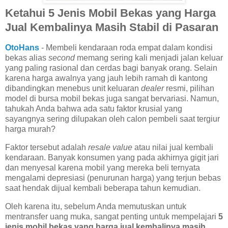
Ketahui 5 Jenis Mobil Bekas yang Harga
Jual Kembalinya Masih Stabil di Pasaran
OtoHans
- Membeli kendaraan roda empat dalam kondisi
bekas alias
second
memang sering kali menjadi jalan keluar
yang paling rasional dan cerdas bagi banyak orang. Selain
karena harga awalnya yang jauh lebih ramah di kantong
dibandingkan menebus unit keluaran
dealer
resmi, pilihan
model di bursa mobil bekas juga sangat bervariasi. Namun,
tahukah Anda bahwa ada satu faktor krusial yang
sayangnya sering dilupakan oleh calon pembeli saat tergiur
harga murah?
Faktor tersebut adalah
resale value
atau nilai jual kembali
kendaraan. Banyak konsumen yang pada akhirnya gigit jari
dan menyesal karena mobil yang mereka beli ternyata
mengalami depresiasi (penurunan harga) yang terjun bebas
saat hendak dijual kembali beberapa tahun kemudian.
Oleh karena itu, sebelum Anda memutuskan untuk
mentransfer uang muka, sangat penting untuk mempelajari
5
jenis mobil bekas yang harga jual kembalinya masih