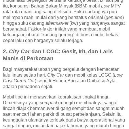
mudik atau bepergian bersama keluarga besar. Di samping
itu, konsumsi Bahan Bakar Minyak (BBM) mobil
Low
MPV
rata-rata dirancang sangat efisien. Suku cadangnya pun
melimpah ruah, mulai dari yang berstatus orisinal (
genuine
)
hingga suku cadang
aftermarket
(kw) yang harganya sangat
bersahabat. Faktor-faktor inilah yang membuat mobil
keluarga ini ibarat "kacang goreng" di bursa mobil bekas;
cepat laku dan harganya selalu terjaga.
2.
City Car
dan LCGC: Gesit, Irit, dan Laris
Manis di Perkotaan
Bagi masyarakat urban yang bergelut dengan kemacetan
lalu lintas setiap hari,
City Car
dan mobil kelas LCGC (
Low
Cost Green Car
) seperti Honda Brio atau Daihatsu Ayla
adalah primadona sejati.
Mobil tipe ini menawarkan kepraktisan tingkat tinggi.
Dimensinya yang
compact
(mungil) membuatnya sangat
lincah diajak bermanuver di gang sempit dan sangat mudah
saat mencari lahan parkir di pusat perbelanjaan. Selain itu,
keunggulan utamanya terletak pada biaya operasional yang
sangat ringan; mulai dari pajak tahunan yang murah hingga