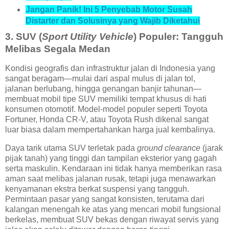
Jangan Panik! Ini 5 Penyebab Motor Susah
Distarter dan Solusinya yang Wajib Diketahui
3. SUV (
Sport Utility Vehicle
) Populer: Tangguh
Melibas Segala Medan
Kondisi geografis dan infrastruktur jalan di Indonesia yang
sangat beragam—mulai dari aspal mulus di jalan tol,
jalanan berlubang, hingga genangan banjir tahunan—
membuat mobil tipe SUV memiliki tempat khusus di hati
konsumen otomotif. Model-model populer seperti Toyota
Fortuner, Honda CR-V, atau Toyota Rush dikenal sangat
luar biasa dalam mempertahankan harga jual kembalinya.
Daya tarik utama SUV terletak pada
ground clearance
(jarak
pijak tanah) yang tinggi dan tampilan eksterior yang gagah
serta maskulin. Kendaraan ini tidak hanya memberikan rasa
aman saat melibas jalanan rusak, tetapi juga menawarkan
kenyamanan ekstra berkat suspensi yang tangguh.
Permintaan pasar yang sangat konsisten, terutama dari
kalangan menengah ke atas yang mencari mobil fungsional
berkelas, membuat SUV bekas dengan riwayat servis yang