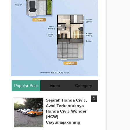
Popular Post
Video
Category
Sejarah Honda Civic,
Awal Terbentuknya
Honda Civic Wonder
(HCW)
Ciayumajakuning