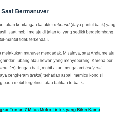
i Saat Bermanuver
er akan kehilangan karakter
rebound
(daya pantul balik) yang
hasil, saat mobil melaju di jalan tol yang sedikit bergelombang,
-mantul tidak terkendali.
rus melakukan manuver mendadak. Misalnya, saat Anda melaju
enghindari lubang atau hewan yang menyeberang. Karena per
transfer
) dengan baik, mobil akan mengalami
body roll
daya cengkeram (
traksi
) terhadap aspal, memicu kondisi
g pada mobil tergelincir atau bahkan terbalik.
ar Tuntas 7 Mitos Motor Listrik yang Bikin Kamu