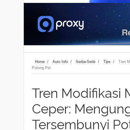
Home
/
Auto Info
/
Serba-Serbi
/
Tips
/
Tren M
Potong Per
Tren Modifikasi
Ceper: Mengun
Tersembunyi Po