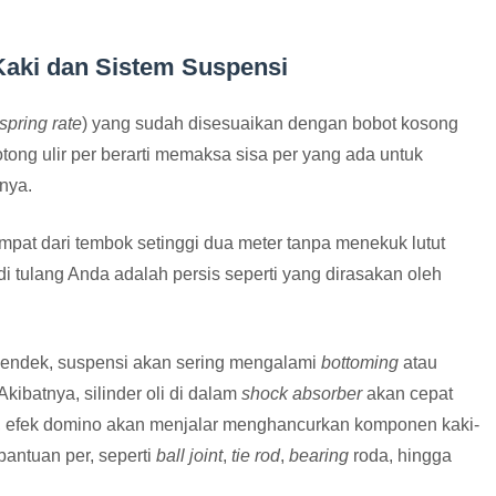
Kaki dan Sistem Suspensi
spring rate
) yang sudah disesuaikan dengan bobot kosong
ng ulir per berarti memaksa sisa per yang ada untuk
nya.
at dari tembok setinggi dua meter tanpa menekuk lutut
i tulang Anda adalah persis seperti yang dirasakan oleh
u pendek, suspensi akan sering mengalami
bottoming
atau
kibatnya, silinder oli di dalam
shock absorber
akan cepat
tu, efek domino akan menjalar menghancurkan komponen kaki-
bantuan per, seperti
ball joint
,
tie rod
,
bearing
roda, hingga