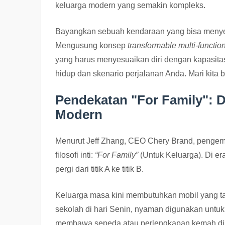
keluarga modern yang semakin kompleks.
Bayangkan sebuah kendaraan yang bisa menyes
Mengusung konsep
transformable multi-functio
yang harus menyesuaikan diri dengan kapasitas
hidup dan skenario perjalanan Anda. Mari kita 
Pendekatan "For Family": D
Modern
Menurut Jeff Zhang, CEO Chery Brand, pengemb
filosofi inti:
“For Family”
(Untuk Keluarga). Di era
pergi dari titik A ke titik B.
Keluarga masa kini membutuhkan mobil yang t
sekolah di hari Senin, nyaman digunakan untuk
membawa sepeda atau perlengkapan kemah di har