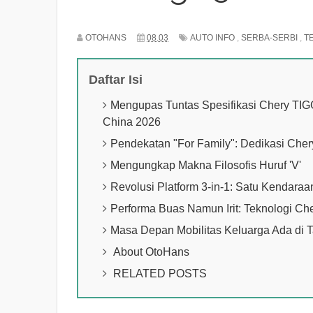
OTOHANS
08.03
AUTO INFO
,
SERBA-SERBI
,
T
Daftar Isi
Mengupas Tuntas Spesifikasi Chery TIG
China 2026
Pendekatan "For Family": Dedikasi Che
Mengungkap Makna Filosofis Huruf 'V'
Revolusi Platform 3-in-1: Satu Kendaraa
Performa Buas Namun Irit: Teknologi Ch
Masa Depan Mobilitas Keluarga Ada di 
About OtoHans
RELATED POSTS