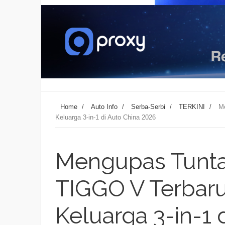
Home
/
Auto Info
/
Serba-Serbi
/
TERKINI
/
M
Keluarga 3-in-1 di Auto China 2026
Mengupas Tuntas
TIGGO V Terbar
Keluarga 3-in-1 