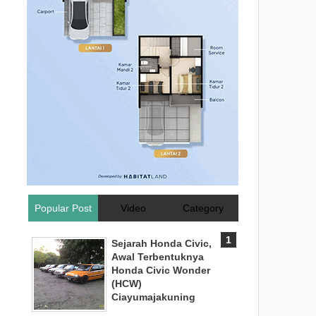
Popular Post
Video
Category
Sejarah Honda Civic,
Awal Terbentuknya
Honda Civic Wonder
(HCW)
Ciayumajakuning