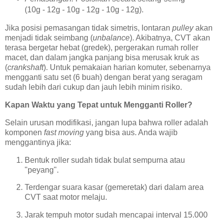
(10g - 12g - 10g - 12g - 10g - 12g).
Jika posisi pemasangan tidak simetris, lontaran
pulley
akan
menjadi tidak seimbang (
unbalance
). Akibatnya, CVT akan
terasa bergetar hebat (gredek), pergerakan rumah roller
macet, dan dalam jangka panjang bisa merusak kruk as
(
crankshaft
). Untuk pemakaian harian komuter, sebenarnya
mengganti satu set (6 buah) dengan berat yang seragam
sudah lebih dari cukup dan jauh lebih minim risiko.
Kapan Waktu yang Tepat untuk Mengganti Roller?
Selain urusan modifikasi, jangan lupa bahwa roller adalah
komponen
fast moving
yang bisa aus. Anda wajib
menggantinya jika:
Bentuk roller sudah tidak bulat sempurna atau
"peyang".
Terdengar suara kasar (gemeretak) dari dalam area
CVT saat motor melaju.
Jarak tempuh motor sudah mencapai interval 15.000