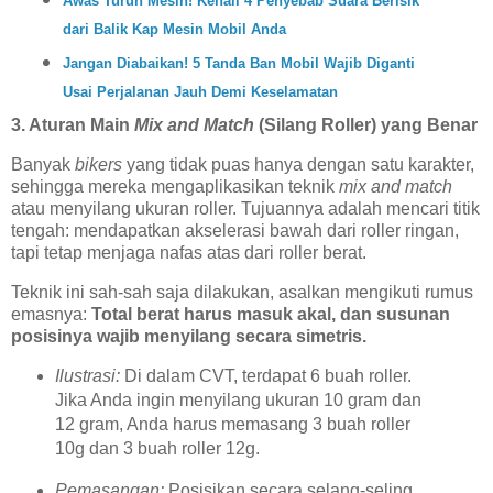
Awas Turun Mesin! Kenali 4 Penyebab Suara Berisik
dari Balik Kap Mesin Mobil Anda
Jangan Diabaikan! 5 Tanda Ban Mobil Wajib Diganti
Usai Perjalanan Jauh Demi Keselamatan
3. Aturan Main
Mix and Match
(Silang Roller) yang Benar
Banyak
bikers
yang tidak puas hanya dengan satu karakter,
sehingga mereka mengaplikasikan teknik
mix and match
atau menyilang ukuran roller. Tujuannya adalah mencari titik
tengah: mendapatkan akselerasi bawah dari roller ringan,
tapi tetap menjaga nafas atas dari roller berat.
Teknik ini sah-sah saja dilakukan, asalkan mengikuti rumus
emasnya:
Total berat harus masuk akal, dan susunan
posisinya wajib menyilang secara simetris.
Ilustrasi:
Di dalam CVT, terdapat 6 buah roller.
Jika Anda ingin menyilang ukuran 10 gram dan
12 gram, Anda harus memasang 3 buah roller
10g dan 3 buah roller 12g.
Pemasangan:
Posisikan secara selang-seling