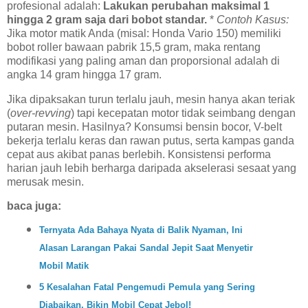
profesional adalah:
Lakukan perubahan maksimal 1
hingga 2 gram saja dari bobot standar.
*
Contoh Kasus:
Jika motor matik Anda (misal: Honda Vario 150) memiliki
bobot roller bawaan pabrik 15,5 gram, maka rentang
modifikasi yang paling aman dan proporsional adalah di
angka 14 gram hingga 17 gram.
Jika dipaksakan turun terlalu jauh, mesin hanya akan teriak
(
over-revving
) tapi kecepatan motor tidak seimbang dengan
putaran mesin. Hasilnya? Konsumsi bensin bocor, V-belt
bekerja terlalu keras dan rawan putus, serta kampas ganda
cepat aus akibat panas berlebih. Konsistensi performa
harian jauh lebih berharga daripada akselerasi sesaat yang
merusak mesin.
baca juga:
Ternyata Ada Bahaya Nyata di Balik Nyaman, Ini
Alasan Larangan Pakai Sandal Jepit Saat Menyetir
Mobil Matik
5 Kesalahan Fatal Pengemudi Pemula yang Sering
Diabaikan, Bikin Mobil Cepat Jebol!