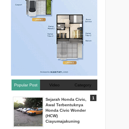
Popular Post
Video
Category
Sejarah Honda Civic,
Awal Terbentuknya
Honda Civic Wonder
(HCW)
Ciayumajakuning