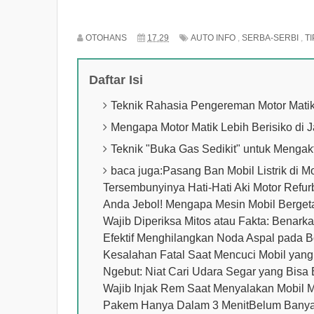
OTOHANS
17.29
AUTO INFO
,
SERBA-SERBI
,
TI
Daftar Isi
Teknik Rahasia Pengereman Motor Matik
Mengapa Motor Matik Lebih Berisiko di 
Teknik "Buka Gas Sedikit" untuk Mengak
baca juga:Pasang Ban Mobil Listrik di 
Tersembunyinya Hati-Hati Aki Motor Refurb
Anda Jebol! Mengapa Mesin Mobil Berget
Wajib Diperiksa Mitos atau Fakta: Benark
Efektif Menghilangkan Noda Aspal pada B
Kesalahan Fatal Saat Mencuci Mobil yan
Ngebut: Niat Cari Udara Segar yang Bisa
Wajib Injak Rem Saat Menyalakan Mobil 
Pakem Hanya Dalam 3 MenitBelum Banyak