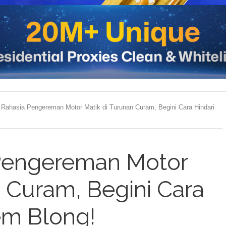
 Rahasia Pengereman Motor Matik di Turunan Curam, Begini Cara Hindari
 Pengereman Motor
n Curam, Begini Cara
em Blong!