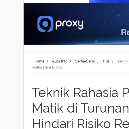
Home
/
Auto Info
/
Serba-Serbi
/
Tips
/
Teknik
Risiko Rem Blong!
Teknik Rahasia
Matik di Turuna
Hindari Risiko R