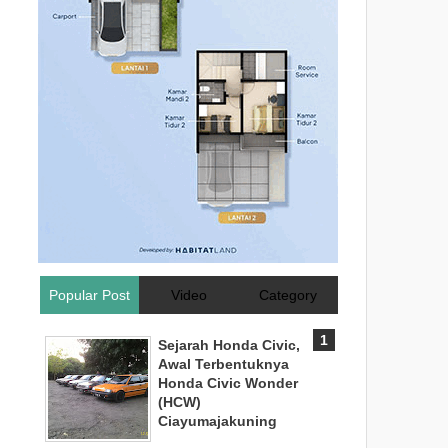
Popular Post
Video
Category
Sejarah Honda Civic,
Awal Terbentuknya
Honda Civic Wonder
(HCW)
Ciayumajakuning