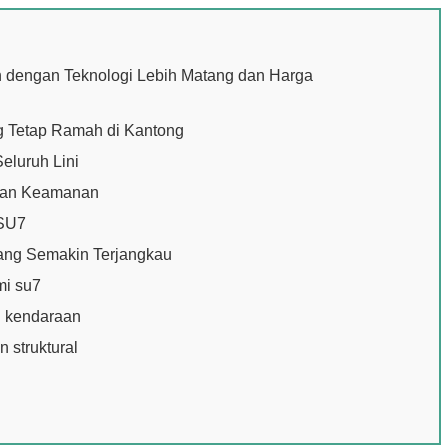
h dengan Teknologi Lebih Matang dan Harga
g Tetap Ramah di Kantong
eluruh Lini
atan Keamanan
 SU7
yang Semakin Terjangkau
mi su7
ni kendaraan
 struktural