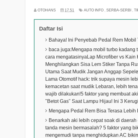
OTOHANS
17.51
AUTO INFO
,
SERBA-SERBI
,
TI
Daftar Isi
Bahaya! Ini Penyebab Pedal Rem Mobil 
baca juga:Mengapa mobil turbo kadang te
cara mengatasinyaLap Microfiber vs Kai
Menghilangkan Sisa Lem Stiker Tanpa Rus
Utama Saat Mudik Jangan Anggap Sepele,
Lama Otomotif hack: trik supaya mesin leb
kemacetan saat mudik Lebaran, lebih ten
wajib dilakukan!5 faktor yang membuat aki
"Betot Gas" Saat Lampu Hijau! Ini 3 Keru
Mengapa Pedal Rem Bisa Terasa Lebih
Benarkah aki lebih cepat soak di daera
tanda mesin bermasalah? 5 faktor yang bik
mengemudi tanpa menghidupkan AC bikin 