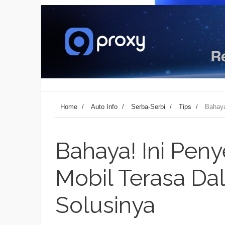
Home
/
Auto Info
/
Serba-Serbi
/
Tips
/
Bahaya
Bahaya! Ini Pen
Mobil Terasa Da
Solusinya