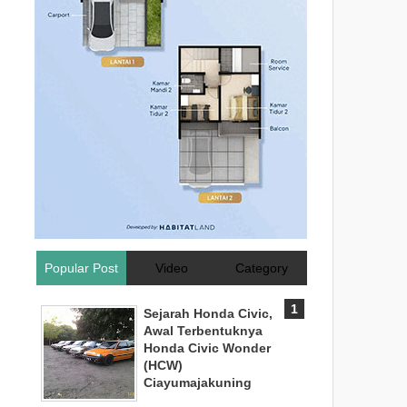
Popular Post
Video
Category
Sejarah Honda Civic,
Awal Terbentuknya
Honda Civic Wonder
(HCW)
Ciayumajakuning