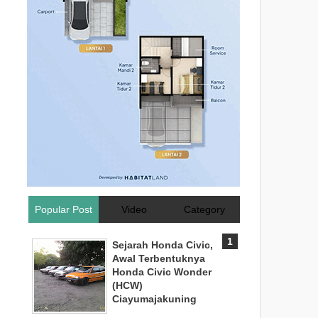
Popular Post
Video
Category
Sejarah Honda Civic,
Awal Terbentuknya
Honda Civic Wonder
(HCW)
Ciayumajakuning