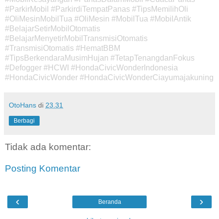
#ParkirMobil #ParkirdiTempatPanas #TipsMemilihOli
#OliMesinMobilTua #OliMesin #MobilTua #MobilAntik
#BelajarSetirMobilOtomatis
#BelajarMenyetirMobilTransmisiOtomatis
#TransmisiOtomatis #HematBBM
#TipsBerkendaraMusimHujan #TetapTenangdanFokus
#Defogger #HCWI #HondaCivicWonderIndonesia
#HondaCivicWonder #HondaCivicWonderCiayumajakuning
OtoHans
di
23.31
Berbagi
Tidak ada komentar:
Posting Komentar
‹
›
Beranda