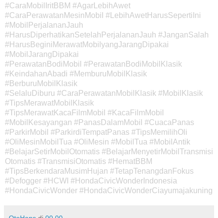
#CaraMobilIritBBM #AgarLebihAwet
#CaraPerawatanMesinMobil #LebihAwetHarusSepertiIni
#MobilPerjalananJauh
#HarusDiperhatikanSetelahPerjalananJauh #JanganSalah
#HarusBeginiMerawatMobilyangJarangDipakai
#MobilJarangDipakai
#PerawatanBodiMobil
#PerawatanBodiMobilKlasik
#KeindahanAbadi #MemburuMobilKlasik
#BerburuMobilKlasik
#SelaluDiburu
#CaraPerawatanMobilKlasik #MobilKlasik
#TipsMerawatMobilKlasik
#TipsMerawatKacaFilmMobil
#KacaFilmMobil
#MobilKesayangan #PanasDalamMobil #CuacaPanas
#ParkirMobil #ParkirdiTempatPanas
#TipsMemilihOli
#OliMesinMobilTua #OliMesin #MobilTua #MobilAntik
#BelajarSetirMobilOtomatis
#BelajarMenyetirMobilTransmisi
Otomatis #TransmisiOtomatis #HematBBM
#TipsBerkendaraMusimHujan
#TetapTenangdanFokus
#Defogger #HCWI #HondaCivicWonderIndonesia
#HondaCivicWonder
#HondaCivicWonderCiayumajakuning
OtoHans
di
00.00