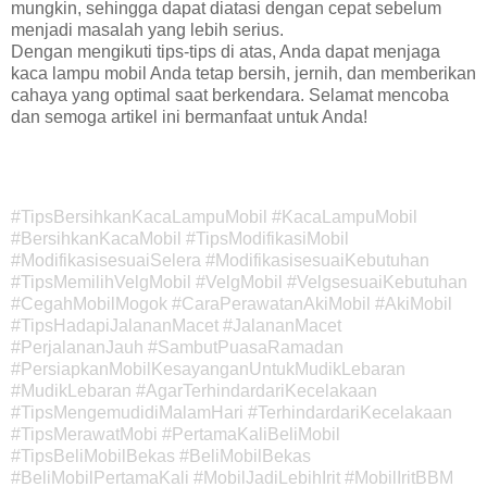
mungkin, sehingga dapat diatasi dengan cepat sebelum
menjadi masalah yang lebih serius.
Dengan mengikuti tips-tips di atas, Anda dapat menjaga
kaca lampu mobil Anda tetap bersih, jernih, dan memberikan
cahaya yang optimal saat berkendara. Selamat mencoba
dan semoga artikel ini bermanfaat untuk Anda!
#TipsBersihkanKacaLampuMobil #KacaLampuMobil
#BersihkanKacaMobil #TipsModifikasiMobil
#ModifikasisesuaiSelera #ModifikasisesuaiKebutuhan
#TipsMemilihVelgMobil #VelgMobil #VelgsesuaiKebutuhan
#CegahMobilMogok #CaraPerawatanAkiMobil #AkiMobil
#TipsHadapiJalananMacet #JalananMacet
#PerjalananJauh #SambutPuasaRamadan
#PersiapkanMobilKesayanganUntukMudikLebaran
#MudikLebaran #AgarTerhindardariKecelakaan
#TipsMengemudidiMalamHari #TerhindardariKecelakaan
#TipsMerawatMobi #PertamaKaliBeliMobil
#TipsBeliMobilBekas #BeliMobilBekas
#BeliMobilPertamaKali #MobilJadiLebihIrit #MobilIritBBM